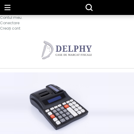
Contul meu.
Conectare
Creați cont