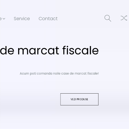
e
Service
Contact
de marcat fiscale
Acum poti comanda noile case de marcat fiscale!
VEZI PRODUSE